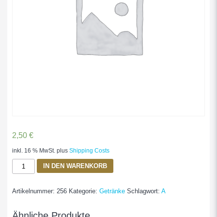
2,50
€
inkl. 16 % MwSt.
plus
Shipping Costs
Japanisches
IN DEN WARENKORB
Bier
0.33L
Artikelnummer:
256
Kategorie:
Getränke
Schlagwort:
A
Menge
Ähnliche Produkte