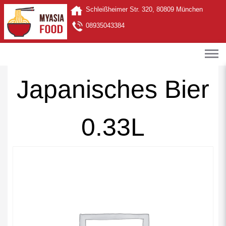
Schleißheimer Str. 320, 80809 München
08935043384
Japanisches Bier
0.33L