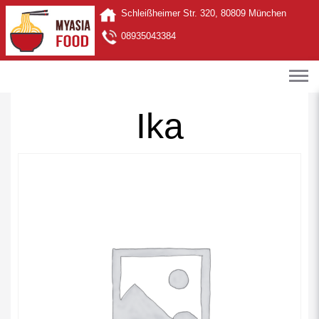
Schleißheimer Str. 320, 80809 München
08935043384
Ika