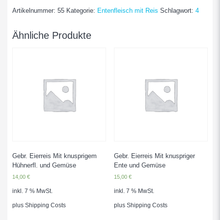
Gebr.
Artikelnummer:
55
Kategorie:
Entenfleisch mit Reis
Schlagwort:
4
Ente
mit
versch.
Ähnliche Produkte
Saisongemüse
Menge
Gebr. Eierreis Mit knusprigem
Gebr. Eierreis Mit knuspriger
Hühnerfl. und Gemüse
Ente und Gemüse
14,00
€
15,00
€
inkl. 7 % MwSt.
inkl. 7 % MwSt.
plus
Shipping Costs
plus
Shipping Costs