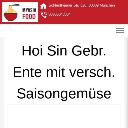
Schleißheimer Str. 320, 80809 München
08935043384
Hoi Sin Gebr.
Ente mit versch.
Saisongemüse