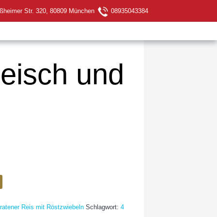
ßheimer Str. 320, 80809 München
08935043384
leisch und
ratener Reis mit Röstzwiebeln
Schlagwort:
4