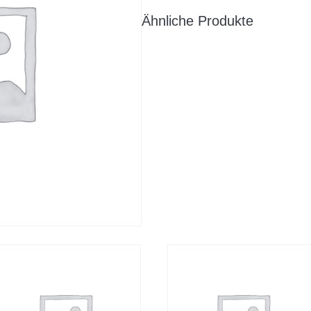
und
Gemüse
Ähnliche Produkte
Menge