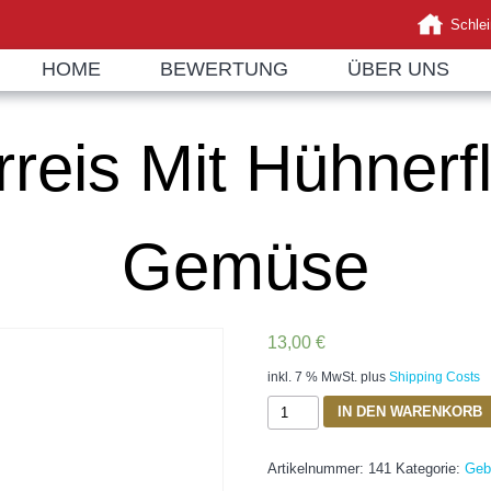
Schlei
HOME
BEWERTUNG
ÜBER UNS
rreis Mit Hühnerf
Gemüse
13,00
€
inkl. 7 % MwSt.
plus
Shipping Costs
Gebr.
IN DEN WARENKORB
Eierreis
Mit
Artikelnummer:
141
Kategorie:
Geb
Hühnerfleisch