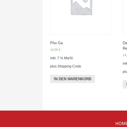
Pho Ga
Da
Re
14,00
€
14
inkl. 7 % MwSt.
in
plus
Shipping Costs
pl
IN DEN WARENKORB
HOM