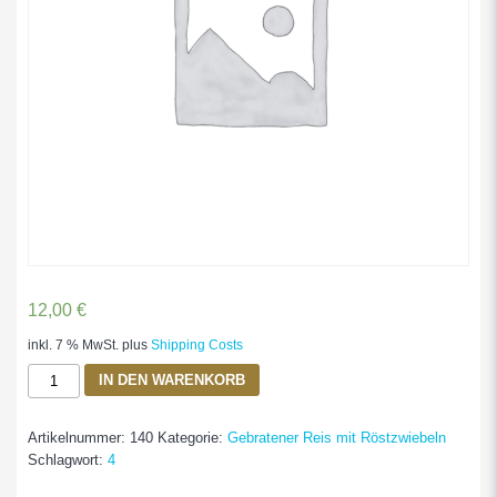
12,00
€
inkl. 7 % MwSt.
plus
Shipping Costs
Gebr.
IN DEN WARENKORB
Eierreis
Mit
Artikelnummer:
140
Kategorie:
Gebratener Reis mit Röstzwiebeln
Gemüse
Schlagwort:
4
Menge