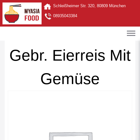
Schleißheimer Str. 320, 80809 München
08935043384
Gebr. Eierreis Mit
Gemüse