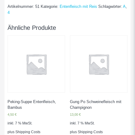
Gebr.
Artikelnummer:
51
Kategorie:
Entenfleisch mit Reis
Schlagwörter:
A
,
Ente
4
mit
versch.
Saisongemüse
Ähnliche Produkte
Menge
Peking-Suppe Entenfleisch,
Gung Po Schweinefleisch mit
Bambus
Champignon
4,50
€
13,00
€
inkl. 7 % MwSt.
inkl. 7 % MwSt.
plus
Shipping Costs
plus
Shipping Costs