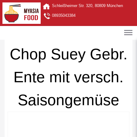
Schleißheimer Str. 320, 80809 München
08935043384
Chop Suey Gebr.
Ente mit versch.
Saisongemüse