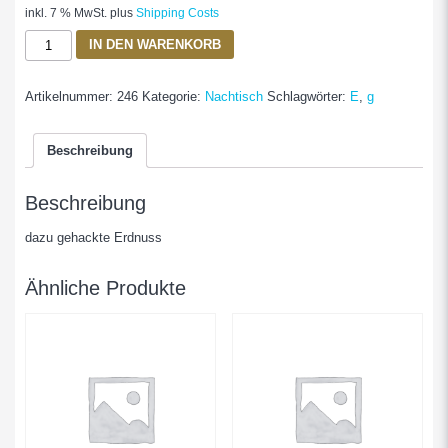
inkl. 7 % MwSt.
plus
Shipping Costs
Che
IN DEN WARENKORB
Chuoi
Frische
Artikelnummer:
246
Kategorie:
Nachtisch
Schlagwörter:
E
,
g
Banane
in
süßer
Beschreibung
Kokosmilch
Menge
Beschreibung
dazu gehackte Erdnuss
Ähnliche Produkte