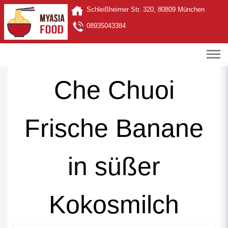
Schleißheimer Str. 320, 80809 München
08935043384
Che Chuoi
Frische Banane
in süßer
Kokosmilch