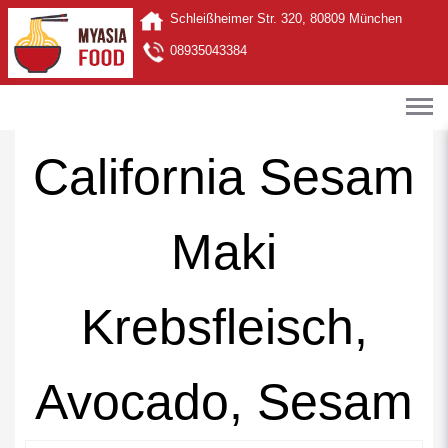
Schleißheimer Str. 320, 80809 München
08935043384
California Sesam
Maki
Krebsfleisch,
Avocado, Sesam