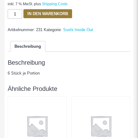
inkl. 7 % MwSt.
plus
Shipping Costs
California
IN DEN WARENKORB
Sesam
Maki
Artikelnummer:
231
Kategorie:
Sushi Inside Out
Krebsfleisch,
Avocado,
Sesam
Beschreibung
Menge
Beschreibung
6 Stück je Portion
Ähnliche Produkte